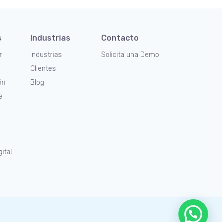
s
Industrias
Contacto
r
Industrias
Solicita una Demo
Clientes
ón
Blog
e
gital