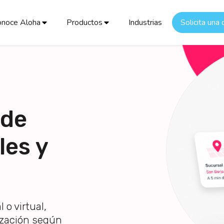
onoce Aloha
Productos
Industrias
Solicita una
 de
les y
 o virtual,
ización según