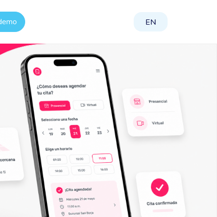
 demo
EN