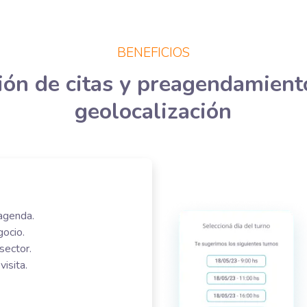
BENEFICIOS
ión de citas y preagendamient
geolocalización
 agenda.
ocio.
sector.
isita.